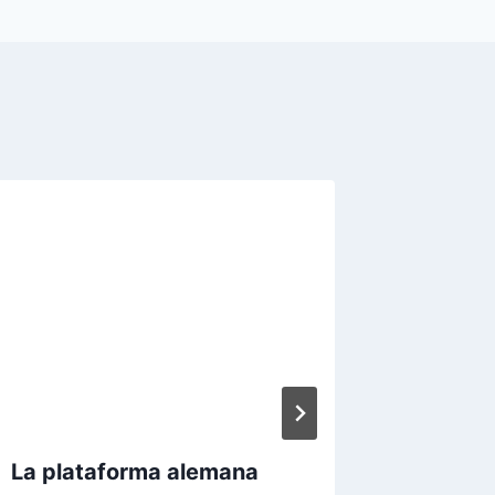
La plataforma alemana
i24 fin