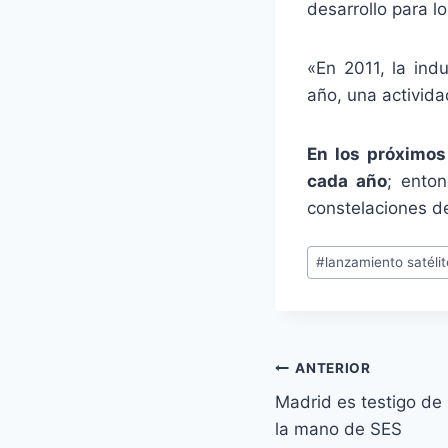
desarrollo para l
«En 2011, la ind
año, una activida
En los próximos
cada año
; enton
constelaciones d
Etiquetas
#
lanzamiento satéli
de
la
entrada:
Navegación
ANTERIOR
Madrid es testigo de l
de
la mano de SES