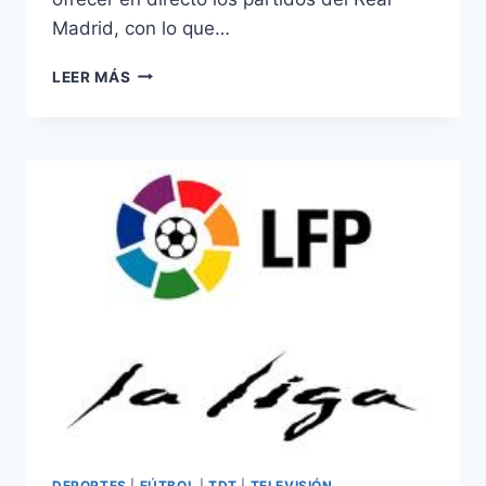
Madrid, con lo que…
LOS
LEER MÁS
PARTIDOS
DEL
TOP16
DE
MADRID
Y
UNICAJA,
EN
MARCA
TV
DEPORTES
|
FÚTBOL
|
TDT
|
TELEVISIÓN