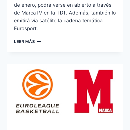
de enero, podrá verse en abierto a través
de MarcaTV en la TDT. Además, también lo
emitirá vía satélite la cadena temática
Eurosport.
EL
LEER MÁS
TORNEO
DE
DOHA
DE
TENIS,
EN
MARCA
TV
Y
EUROSPORT