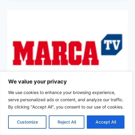
ABIERTO
EN
MARCA
TV
We value your privacy
We use cookies to enhance your browsing experience,
serve personalized ads or content, and analyze our traffic.
CANALES
|
FÚTBOL
|
TDT
By clicking "Accept All", you consent to our use of cookies.
El fútbol de Segunda
Customize
Reject All
Accept All
impulsa Marca TV