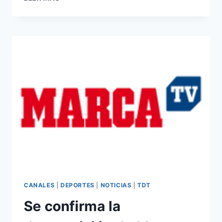
TV
EMITE
DESDE
MAÑANA
LOS
X-
GAMES
DE
BARCELONA
CANALES
|
DEPORTES
|
NOTICIAS
|
TDT
Se confirma la