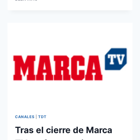
UNA
ALTERNATIVA
PARA
LOS
CANALES
DE
TDT
EN
ESPAÑA
CANALES
|
TDT
Tras el cierre de Marca