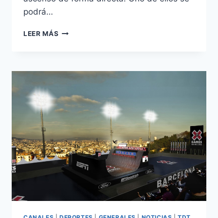
podrá…
FÚTBOL
LEER MÁS
EN
ABIERTO:
FASE
DE
ASCENSO
A
PRIMERA
DIVISIÓN
CANALES
|
DEPORTES
|
GENERALES
|
NOTICIAS
|
TDT