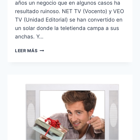
años un negocio que en algunos casos ha
resultado ruinoso. NET TV (Vocento) y VEO
TV (Unidad Editorial) se han convertido en
un solar donde la teletienda campa a sus
anchas. Y…
NET
LEER MÁS
Y
VEO
CUMPLEN
CON
LOS
CIERRES
ANTES
DE
LA
SENTENCIA